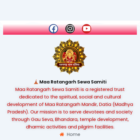
F
I
Y
a
n
o
c
s
u
e
t
t
b
a
u
o
g
b
o
r
e
k
a
Maa Ratangarh Sewa Samiti
m
Maa Ratangarh Sewa Samiti is a registered trust
dedicated to the spiritual, social and cultural
development of Maa Ratangarh Mandir, Datia (Madhya
Pradesh). Our mission is to serve devotees and society
through Gau Seva, Bhandara, temple development,
dharmic activities and pilgrim facilities.
Home