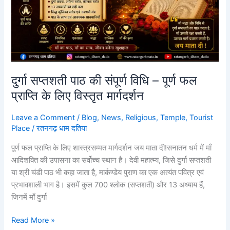
–
पूर्ण
फल
प्राप्ति
के
लिए
विस्तृत
दुर्गा सप्तशती पाठ की संपूर्ण विधि – पूर्ण फल
मार्गदर्शन
प्राप्ति के लिए विस्तृत मार्गदर्शन
Leave a Comment
/
Blog
,
News
,
Religious
,
Temple
,
Tourist
Place
/
रतनगढ़ धाम दतिया
पूर्ण फल प्राप्ति के लिए शास्त्रसम्मत मार्गदर्शन जय माता दी!सनातन धर्म में माँ
आदिशक्ति की उपासना का सर्वोच्च स्थान है। देवी महात्म्य, जिसे दुर्गा सप्तशती
या श्री चंडी पाठ भी कहा जाता है, मार्कण्डेय पुराण का एक अत्यंत पवित्र एवं
प्रभावशाली भाग है। इसमें कुल 700 श्लोक (सप्तशती) और 13 अध्याय हैं,
जिनमें माँ दुर्गा
Read More »