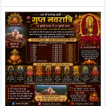
गुप्त
नवरात्रि
2026:
महत्व,
तिथि,
पूजा
विधि
और
आध्यात्मिक
साधना
|
रतनगढ़
धाम
दतिया