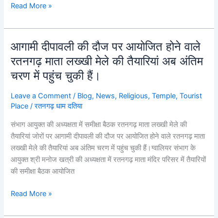
Read More »
और
कुंवर
महाराज
आगामी दीपावली की दौज पर आयोजित होने वाले
के
आगामी
दर्शन
दीपावली
रतनगढ़ माता लख्खी मेले की तैयारियां अब अंतिम
प्रशासन
की
चरण में पहुंच चुकी हैं।
की
दौज
अनुकरणीय
पर
Leave a Comment
/
Blog
,
News
,
Religious
,
Temple
,
Tourist
व्यवस्था
आयोजित
Place
/
रतनगढ़ धाम दतिया
होने
संभाग आयुक्त की अध्यक्षता में समीक्षा बैठक रतनगढ़ माता लख्खी मेले की
वाले
तैयारियां जोरों पर आगामी दीपावली की दौज पर आयोजित होने वाले रतनगढ़ माता
रतनगढ़
लख्खी मेले की तैयारियां अब अंतिम चरण में पहुंच चुकी हैं।ग्वालियर संभाग के
माता
आयुक्त श्री मनोज खत्री की अध्यक्षता में रतनगढ़ माता मंदिर परिसर में तैयारियों
लख्खी
की समीक्षा बैठक आयोजित
मेले
की
Read More »
तैयारियां
अब