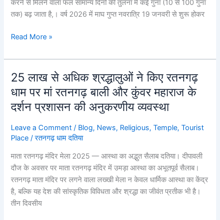
करने से मिलने वाला फल सामान्य दिनों की तुलना में कई गुना (10 से 100 गुना
पाठ
तक) बढ़ जाता है,। वर्ष 2026 में माघ गुप्त नवरात्रि 19 जनवरी से शुरू होकर
की
संपूर्ण
Read More »
चरण-
दर-
चरण
25 लाख से अधिक श्रद्धालुओं ने किए रतनगढ़
25
विधि
लाख
धाम पर मां रतनगढ़ बाली और कुंवर महाराज के
से
दर्शन प्रशासन की अनुकरणीय व्यवस्था
अधिक
श्रद्धालुओं
Leave a Comment
/
Blog
,
News
,
Religious
,
Temple
,
Tourist
ने
Place
/
रतनगढ़ धाम दतिया
किए
माता रतनगढ़ मंदिर मेला 2025 — आस्था का अद्भुत सैलाब दतिया। दीपावली
रतनगढ़
दौज के अवसर पर माता रतनगढ़ मंदिर में उमड़ा आस्था का अभूतपूर्व सैलाब।
धाम
रतनगढ़ माता मंदिर पर लगने वाला लख्खी मेला न केवल धार्मिक आस्था का केंद्र
पर
है, बल्कि यह देश की सांस्कृतिक विविधता और श्रद्धा का जीवंत प्रतीक भी है।
मां
तीन दिवसीय
रतनगढ़
बाली