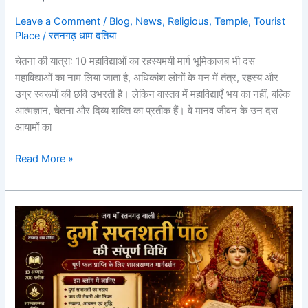
Leave a Comment
/
Blog
,
News
,
Religious
,
Temple
,
Tourist
Place
/
रतनगढ़ धाम दतिया
चेतना की यात्रा: 10 महाविद्याओं का रहस्यमयी मार्ग भूमिकाजब भी दस
महाविद्याओं का नाम लिया जाता है, अधिकांश लोगों के मन में तंत्र, रहस्य और
उग्र स्वरूपों की छवि उभरती है। लेकिन वास्तव में महाविद्याएँ भय का नहीं, बल्कि
आत्मज्ञान, चेतना और दिव्य शक्ति का प्रतीक हैं। वे मानव जीवन के उन दस
आयामों का
Read More »
दुर्गा
सप्तशती
पाठ
की
संपूर्ण
विधि