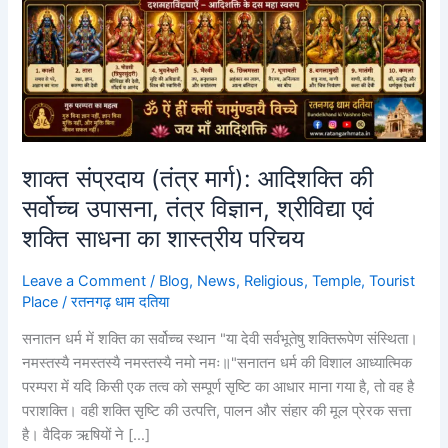
एवं
शक्ति
साधना
का
शास्त्रीय
परिचय
शाक्त संप्रदाय (तंत्र मार्ग): आदिशक्ति की
सर्वोच्च उपासना, तंत्र विज्ञान, श्रीविद्या एवं
शक्ति साधना का शास्त्रीय परिचय
Leave a Comment
/
Blog
,
News
,
Religious
,
Temple
,
Tourist
Place
/
रतनगढ़ धाम दतिया
सनातन धर्म में शक्ति का सर्वोच्च स्थान "या देवी सर्वभूतेषु शक्तिरूपेण संस्थिता।
नमस्तस्यै नमस्तस्यै नमस्तस्यै नमो नमः॥"सनातन धर्म की विशाल आध्यात्मिक
परम्परा में यदि किसी एक तत्व को सम्पूर्ण सृष्टि का आधार माना गया है, तो वह है
पराशक्ति। वही शक्ति सृष्टि की उत्पत्ति, पालन और संहार की मूल प्रेरक सत्ता
है। वैदिक ऋषियों ने […]