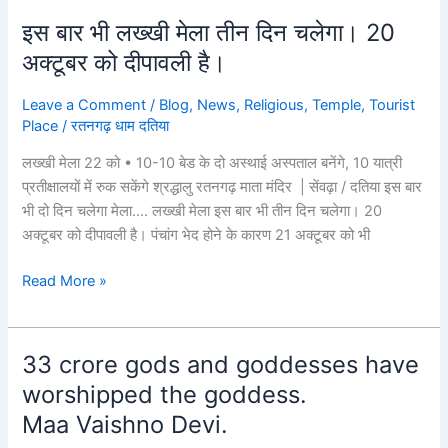
अंतिम
इस बार भी लख्खी मेला तीन दिन चलेगा। 20
चरण
इस
में
बार
अक्टूबर को दीपावली है।
पहुंच
भी
चुकी
लख्खी
Leave a Comment
/
Blog
,
News
,
Religious
,
Temple
,
Tourist
हैं।
मेला
Place
/
रतनगढ़ धाम दतिया
तीन
लख्खी मेला 22 को • 10-10 बेड के दो अस्थाई अस्पताल बनेंगे, 10 यात्री
दिन
प्रतीक्षालयों में रुक सकेंगे श्रद्धालु रतनगढ़ माता मंदिर | सेंवढ़ा / दतिया इस बार
चलेगा।
भी दो दिन चलेगा मेला…. लख्खी मेला इस बार भी तीन दिन चलेगा। 20
20
अक्टूबर को दीपावली है। पंचांग भेद होने के कारण 21 अक्टूबर को भी
अक्टूबर
को
Read More »
दीपावली
है।
33 crore gods and goddesses have
33
crore
worshipped the goddess.
gods
Maa Vaishno Devi.
and