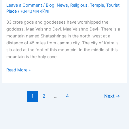
goddesses
Leave a Comment
/
Blog
,
News
,
Religious
,
Temple
,
Tourist
have
Place
/
रतनगढ़ धाम दतिया
worshipped
33 crore gods and goddesses have worshipped the
the
goddess. Maa Vaishno Devi. Maa Vaishno Devi- There is a
goddess.
mountain named Shatashringa in the north-west at a
Maa
distance of 45 miles from Jammu city. The city of Katra is
Vaishno
situated at the foot of this mountain. In the middle of this
Devi.
mountain is the holy cave
Read More »
1
2
…
4
Next
→