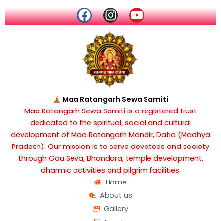
F
I
Y
a
n
o
c
s
u
e
t
t
b
a
u
o
g
b
o
r
e
k
a
Maa Ratangarh Sewa Samiti
m
Maa Ratangarh Sewa Samiti is a registered trust
dedicated to the spiritual, social and cultural
development of Maa Ratangarh Mandir, Datia (Madhya
Pradesh). Our mission is to serve devotees and society
through Gau Seva, Bhandara, temple development,
dharmic activities and pilgrim facilities.
Home
About us
Gallery